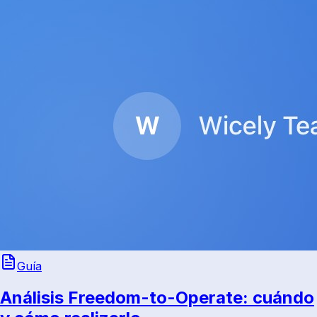
Guía
Análisis Freedom-to-Operate: cuándo