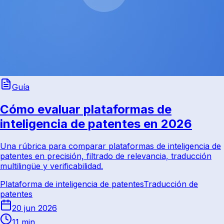
Guía
Cómo evaluar plataformas de
inteligencia de patentes en 2026
Una rúbrica para comparar plataformas de inteligencia de
patentes en precisión, filtrado de relevancia, traducción
multilingüe y verificabilidad.
Plataforma de inteligencia de patentes
Traducción de
patentes
20 jun 2026
11 min