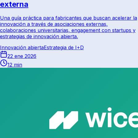
externa
Una guía práctica para fabricantes que buscan acelerar la
innovación a través de asociaciones externas,
colaboraciones universitarias, engagement con startups y
estrategias de innovación abierta.
Innovación abierta
Estrategia de I+D
22 ene 2026
12 min