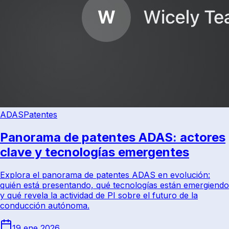
ADAS
Patentes
Panorama de patentes ADAS: actores
clave y tecnologías emergentes
Explora el panorama de patentes ADAS en evolución:
quién está presentando, qué tecnologías están emergiendo
y qué revela la actividad de PI sobre el futuro de la
conducción autónoma.
19 ene 2026