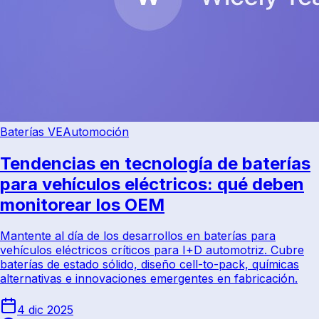
Baterías VE
Automoción
Tendencias en tecnología de baterías
para vehículos eléctricos: qué deben
monitorear los OEM
Mantente al día de los desarrollos en baterías para
vehículos eléctricos críticos para I+D automotriz. Cubre
baterías de estado sólido, diseño cell-to-pack, químicas
alternativas e innovaciones emergentes en fabricación.
4 dic 2025