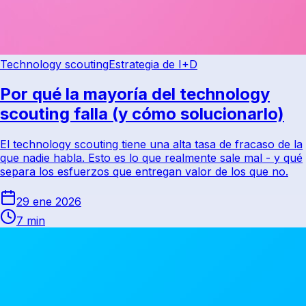
Technology scouting
Estrategia de I+D
Por qué la mayoría del technology
scouting falla (y cómo solucionarlo)
El technology scouting tiene una alta tasa de fracaso de la
que nadie habla. Esto es lo que realmente sale mal - y qué
separa los esfuerzos que entregan valor de los que no.
29 ene 2026
7 min