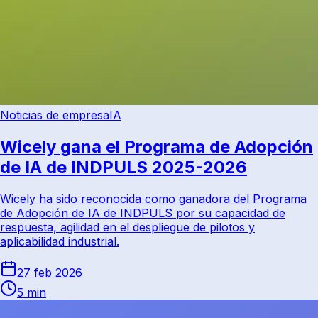
Noticias de empresa
IA
Wicely gana el Programa de Adopción
de IA de INDPULS 2025-2026
Wicely ha sido reconocida como ganadora del Programa
de Adopción de IA de INDPULS por su capacidad de
respuesta, agilidad en el despliegue de pilotos y
aplicabilidad industrial.
27 feb 2026
5 min