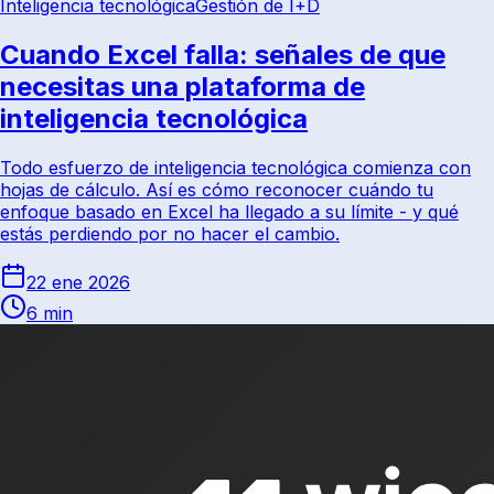
Inteligencia tecnológica
Gestión de I+D
Cuando Excel falla: señales de que
necesitas una plataforma de
inteligencia tecnológica
Todo esfuerzo de inteligencia tecnológica comienza con
hojas de cálculo. Así es cómo reconocer cuándo tu
enfoque basado en Excel ha llegado a su límite - y qué
estás perdiendo por no hacer el cambio.
22 ene 2026
6 min