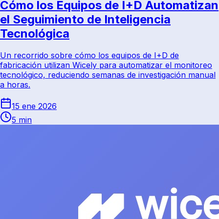
Cómo los Equipos de I+D Automatizan
el Seguimiento de Inteligencia
Tecnológica
Un recorrido sobre cómo los equipos de I+D de
fabricación utilizan Wicely para automatizar el monitoreo
tecnológico, reduciendo semanas de investigación manual
a horas.
15 ene 2026
5 min