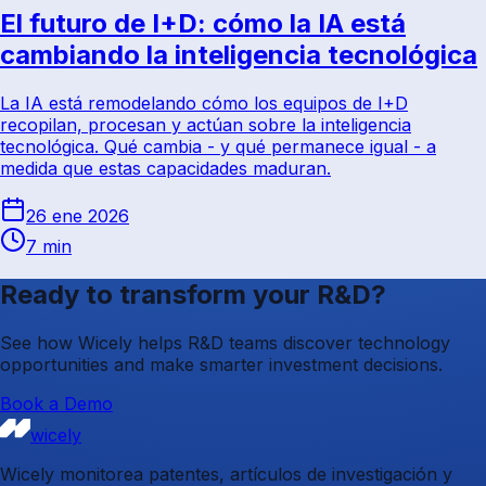
El futuro de I+D: cómo la IA está
cambiando la inteligencia tecnológica
La IA está remodelando cómo los equipos de I+D
recopilan, procesan y actúan sobre la inteligencia
tecnológica. Qué cambia - y qué permanece igual - a
medida que estas capacidades maduran.
26 ene 2026
7 min
Ready to transform your R&D?
See how Wicely helps R&D teams discover technology
opportunities and make smarter investment decisions.
Book a Demo
wicely
Wicely monitorea patentes, artículos de investigación y