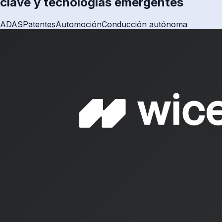
clave y tecnologías emergentes
ADAS
Patentes
Automoción
Conducción autónoma