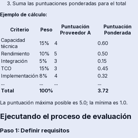
Suma las puntuaciones ponderadas para el total
Ejemplo de cálculo:
Puntuación
Puntuación
Criterio
Peso
Proveedor A
Ponderada
Capacidad
15%
4
0.60
técnica
Rendimiento
10%
5
0.50
Integración
5%
3
0.15
TCO
15%
3
0.45
Implementación
8%
4
0.32
...
...
...
...
Total
100%
3.72
La puntuación máxima posible es 5.0; la mínima es 1.0.
Ejecutando el proceso de evaluación
Paso 1: Definir requisitos