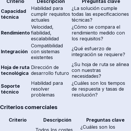
Criterio
Descripción
Preguntas clave
Habilidad para
¿La solución cumple
Capacidad
cumplir requisitos
todas las especificaciones
técnica
actuales
técnicas?
Velocidad,
¿Cómo se compara el
Rendimiento
fiabilidad,
rendimiento medido con
escalabilidad
los requisitos?
Compatibilidad
¿Qué esfuerzo de
Integración
con sistemas
integración se requiere?
existentes
¿Su hoja de ruta se alinea
Hoja de ruta
Dirección de
con nuestras
tecnológica
desarrollo futuro
necesidades?
Habilidad para
¿Cuáles son los tiempos
Soporte
resolver
de respuesta y tasas de
técnico
problemas
resolución?
Criterios comerciales
Criterio
Descripción
Preguntas clave
¿Cuáles son los
Todos los costes