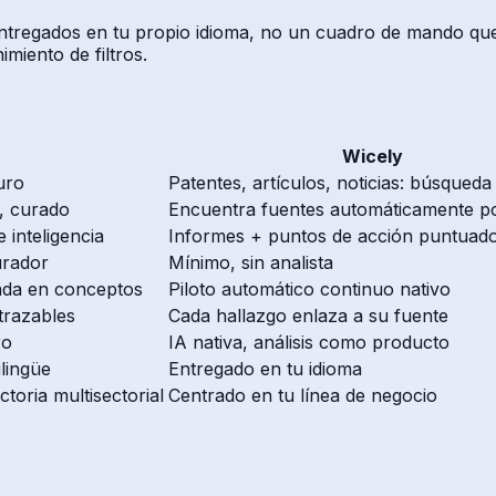
tregados en tu propio idioma, no un cuadro de mando que 
miento de filtros.
Wicely
uro
Patentes, artículos, noticias: búsqueda
o, curado
Encuentra fuentes automáticamente por
 inteligencia
Informes + puntos de acción puntuad
urador
Mínimo, sin analista
ada en conceptos
Piloto automático continuo nativo
trazables
Cada hallazgo enlaza a su fuente
ro
IA nativa, análisis como producto
lingüe
Entregado en tu idioma
toria multisectorial
Centrado en tu línea de negocio