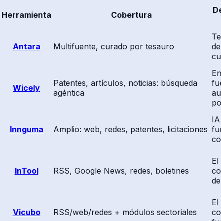
D
Herramienta
Cobertura
Te
Antara
Multifuente, curado por tesauro
de
cu
En
Patentes, artículos, noticias: búsqueda
fu
Wicely
agéntica
au
po
IA
Innguma
Amplio: web, redes, patentes, licitaciones
fu
co
El
InTool
RSS, Google News, redes, boletines
co
de
El
Vicubo
RSS/web/redes + módulos sectoriales
co