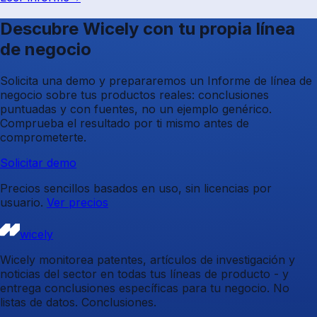
Descubre Wicely con tu propia línea
de negocio
Solicita una demo y prepararemos un Informe de línea de
negocio sobre tus productos reales: conclusiones
puntuadas y con fuentes, no un ejemplo genérico.
Comprueba el resultado por ti mismo antes de
comprometerte.
Solicitar demo
Precios sencillos basados en uso, sin licencias por
usuario.
Ver precios
wicely
Wicely monitorea patentes, artículos de investigación y
noticias del sector en todas tus líneas de producto - y
entrega conclusiones específicas para tu negocio. No
listas de datos. Conclusiones.