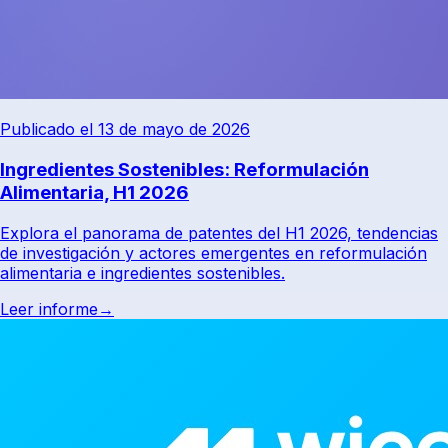
Publicado el 13 de mayo de 2026
Ingredientes Sostenibles: Reformulación
Alimentaria, H1 2026
Explora el panorama de patentes del H1 2026, tendencias
de investigación y actores emergentes en reformulación
alimentaria e ingredientes sostenibles.
Leer informe
→