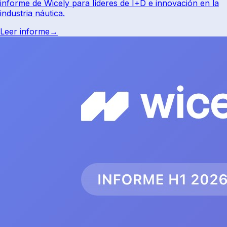
informe de Wicely para líderes de I+D e innovación en la
industria náutica.
Leer informe
→