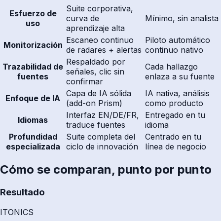
Suite corporativa,
Esfuerzo de
curva de
Mínimo, sin analista
uso
aprendizaje alta
Escaneo continuo
Piloto automático
Monitorización
de radares + alertas
continuo nativo
Respaldado por
Trazabilidad de
Cada hallazgo
señales, clic sin
fuentes
enlaza a su fuente
confirmar
Capa de IA sólida
IA nativa, análisis
Enfoque de IA
(add-on Prism)
como producto
Interfaz EN/DE/FR,
Entregado en tu
Idiomas
traduce fuentes
idioma
Profundidad
Suite completa del
Centrado en tu
especializada
ciclo de innovación
línea de negocio
Cómo se comparan, punto por punto
Resultado
ITONICS