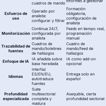
informes a gestionar
cuadros de mando
Formación
Operado por
Esfuerzo de
obligatoria,
analista:
uso
configuración de
configurar y filtrar
analista
Continua 24/7,
Feeds en tiempo real,
Monitorización
configurada por
programación
analista
manual
Cuadros de
Cuadro de
Trazabilidad de
mando/boletines
mando/feed de
fuentes
de hallazgos
hallazgos
IA añadida sobre
IA como add-on
Enfoque de IA
base heredada
opcional
Interfaz
ES/EN/EU,
Entrega solo en
Idiomas
autotraduce
español
fuentes
Suite
Profundidad
multisectorial
Asequible, cierta
especializada
completa y
profundidad sectorial
madura