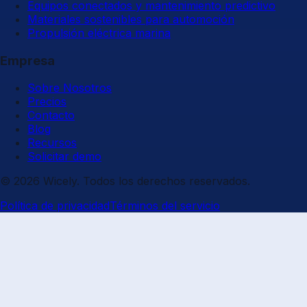
Equipos conectados y mantenimiento predictivo
Materiales sostenibles para automoción
Propulsión eléctrica marina
Empresa
Sobre Nosotros
Precios
Contacto
Blog
Recursos
Solicitar demo
© 2026 Wicely. Todos los derechos reservados.
Política de privacidad
Términos del servicio