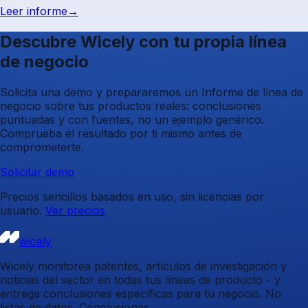
Leer informe
→
Descubre Wicely con tu propia línea
de negocio
Solicita una demo y prepararemos un Informe de línea de
negocio sobre tus productos reales: conclusiones
puntuadas y con fuentes, no un ejemplo genérico.
Comprueba el resultado por ti mismo antes de
comprometerte.
Solicitar demo
Precios sencillos basados en uso, sin licencias por
usuario.
Ver precios
wicely
Wicely monitorea patentes, artículos de investigación y
noticias del sector en todas tus líneas de producto - y
entrega conclusiones específicas para tu negocio. No
listas de datos. Conclusiones.