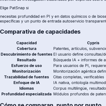
Elige PatSnap si
necesitas profundidad en PI y en datos químicos o de biose
específicas y un punto de entrada autoservicio transparent
Comparativa de capacidades
Capacidad
Cypris
Cobertura
Patentes, artículos, subvenci
Descubrimiento de fuentes
El usuario define consultas/
Resultado
Búsqueda IA + informes de an
Esfuerzo de uso
Para usuarios de PI, requier
Monitorización
Monitorización agéntica defin
Trazabilidad de fuentes
Citas completas, verificables
Enfoque de IA
IA nativa, ontología multimod
Idiomas
Corpus multilingüe, resultado
Profundidad especializada
Módulos profundos de paten
Cómo se comparan, punto por punto