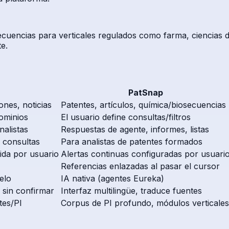
cuencias para verticales regulados como farma, ciencias de
e.
PatSnap
ones, noticias
Patentes, artículos, química/biosecuencias
dominios
El usuario define consultas/filtros
alistas
Respuestas de agente, informes, listas
e consultas
Para analistas de patentes formados
ida por usuario
Alertas continuas configuradas por usuari
Referencias enlazadas al pasar el cursor
elo
IA nativa (agentes Eureka)
 sin confirmar
Interfaz multilingüe, traduce fuentes
tes/PI
Corpus de PI profundo, módulos verticales