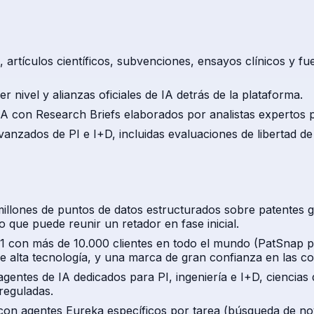
 artículos científicos, subvenciones, ensayos clínicos y fu
r nivel y alianzas oficiales de IA detrás de la plataforma.
 con Research Briefs elaborados por analistas expertos par
anzados de PI e I+D, incluidas evaluaciones de libertad 
lones de puntos de datos estructurados sobre patentes global
que puede reunir un retador en fase inicial.
21 con más de 10.000 clientes en todo el mundo (PatSnap 
alta tecnología, y una marca de gran confianza en las co
gentes de IA dedicados para PI, ingeniería e I+D, ciencias 
reguladas.
on agentes Eureka específicos por tarea (búsqueda de nov