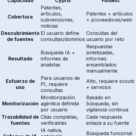
Capacidad
Cypris
Findest
Patentes,
artículos,
Patentes + artículos
Cobertura
subvenciones,
+ proveedores/web
noticias
Descubrimiento
El usuario define
Consultas del
de fuentes
consultas/dominios
usuario por reto
Respuestas
Búsqueda IA +
sintetizadas,
Resultado
informes de
informes
analistas
ensamblados
manualmente
Para usuarios de
Esfuerzo de
Alto, requiere scouts
PI, requiere
uso
+ servicios
consultas
Monitorización
Basado en
Monitorización
agéntica definida
búsqueda, sin
por usuario
vigilancia continua
Trazabilidad de
Citas completas,
Cada respuesta
fuentes
verificables
enlaza a su fuente
IA nativa,
Búsqueda funcional