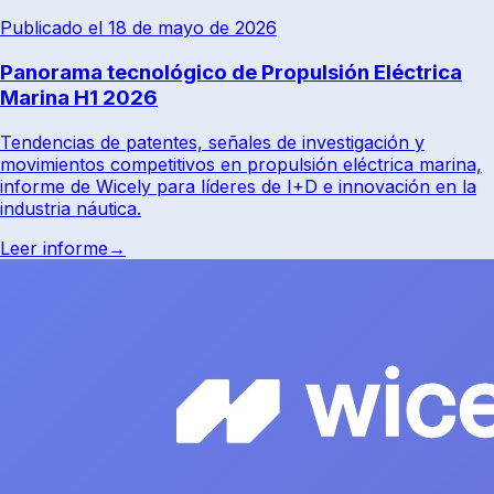
Publicado el 18 de mayo de 2026
Panorama tecnológico de Propulsión Eléctrica
Marina H1 2026
Tendencias de patentes, señales de investigación y
movimientos competitivos en propulsión eléctrica marina,
informe de Wicely para líderes de I+D e innovación en la
industria náutica.
Leer informe
→