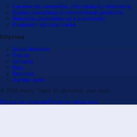
Ingredientes sostenibles: reformulación alimentaria
Equipos conectados y mantenimiento predictivo
Materiales sostenibles para automoción
Propulsión eléctrica marina
Empresa
Sobre Nosotros
Precios
Contacto
Blog
Recursos
Solicitar demo
© 2026 Wicely. Todos los derechos reservados.
Política de privacidad
Términos del servicio