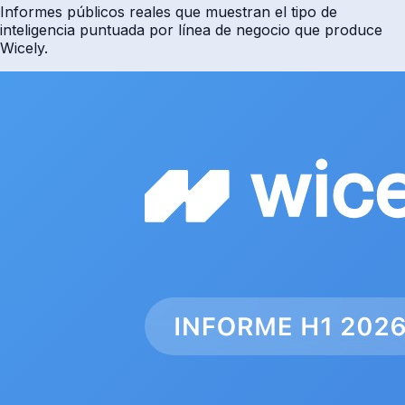
Informes públicos reales que muestran el tipo de
inteligencia puntuada por línea de negocio que produce
Wicely.