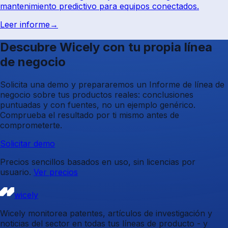
mantenimiento predictivo para equipos conectados.
Leer informe
→
Descubre Wicely con tu propia línea
de negocio
Solicita una demo y prepararemos un Informe de línea de
negocio sobre tus productos reales: conclusiones
puntuadas y con fuentes, no un ejemplo genérico.
Comprueba el resultado por ti mismo antes de
comprometerte.
Solicitar demo
Precios sencillos basados en uso, sin licencias por
usuario.
Ver precios
wicely
Wicely monitorea patentes, artículos de investigación y
noticias del sector en todas tus líneas de producto - y