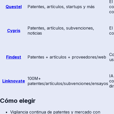
El
Questel
Patentes, artículos, startups y más
co
co
Patentes, artículos, subvenciones,
El
Cypris
noticias
co
Co
Findest
Patentes + artículos + proveedores/web
us
IA
100M+
Linknovate
co
patentes/artículos/subvenciones/ensayos
di
Cómo elegir
Vigilancia continua de patentes y mercado con