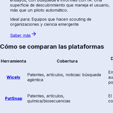
ensayos, con búsqueda e informes con IA. Una
superficie de descubrimiento que maneja el usuario,
más que un piloto automático.
Ideal para
:
Equipos que hacen scouting de
organizaciones y ciencia emergente
Saber más
Cómo se comparan las plataformas
D
Herramienta
Cobertura
En
Patentes, artículos, noticias: búsqueda
Wicely
au
agéntica
po
Patentes, artículos,
El
PatSnap
química/biosecuencias
co